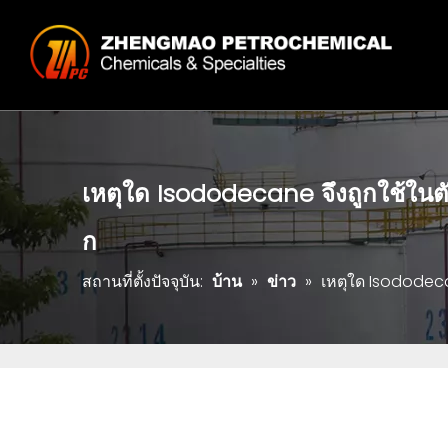
เหตุใด Isododecane จึงถูกใช้ในต
ก
สถานที่ตั้งปัจจุบัน:
บ้าน
»
ข่าว
»
เหตุใด Isododec