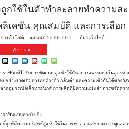
งถูกใช้ในตัวทำละลายทำความส
พลิเคชัน คุณสมบัติ และการเลือก
ารเว็บไซต์ เผยแพร่: 2569-06-10 ที่มา:
เว็บไซต์
สอบถาม
ินิกที่ได้รับการขัดเกลาสูง ซึ่งใช้กันอย่างแพร่หลายในสูตรท
ย่างรวดเร็ว สารตกค้างต่ำ กลิ่นต่ำ และความเข้ากันได้ของวัสดุท
าดอุปกรณ์อิเล็กทรอนิกส์ การผลิตที่มีความแม่นยำ การขจัดคร
ราฟินแบบสายโซ่กิ่ง
ธิ์สูงที่มีความบริสุทธิ์สูง ซึ่งใช้ในการทำความสะอาด การดูแลส่