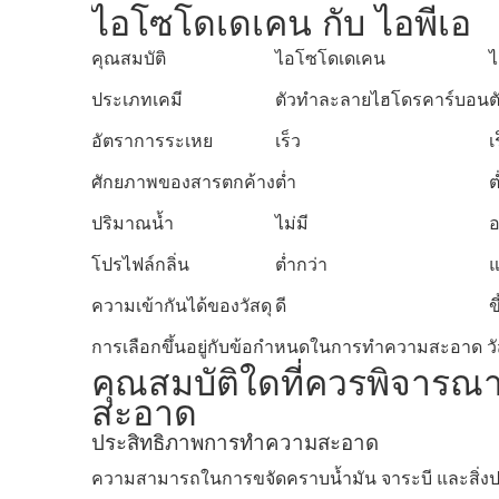
ไอโซโดเดเคน กับ ไอพีเอ
คุณสมบัติ
ไอโซโดเดเคน
ไ
ประเภทเคมี
ตัวทำละลายไฮโดรคาร์บอน
ต
อัตราการระเหย
เร็ว
เ
ศักยภาพของสารตกค้าง
ต่ำ
ต
ปริมาณน้ำ
ไม่มี
อ
โปรไฟล์กลิ่น
ต่ำกว่า
แ
ความเข้ากันได้ของวัสดุ
ดี
ข
การเลือกขึ้นอยู่กับข้อกำหนดในการทำความสะอาด 
คุณสมบัติใดที่ควรพิจารณ
สะอาด
ประสิทธิภาพการทำความสะอาด
ความสามารถในการขจัดคราบน้ำมัน จาระบี และสิ่งป