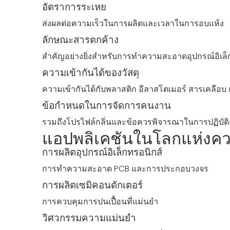
อัตราการระเหย
ส่งผลต่อความเร็วในการผลิตและเวลาในการอบแห้ง
ลักษณะสารตกค้าง
สำคัญอย่างยิ่งสำหรับการทำความสะอาดอุปกรณ์อิเล
ความเข้ากันได้ของวัสดุ
ความเข้ากันได้กับพลาสติก อีลาสโตเมอร์ สารเคลือบ แ
ข้อกำหนดในการจัดการคนงาน
รวมถึงโปรไฟล์กลิ่นและข้อควรพิจารณาในการปฏิบัต
แอปพลิเคชันในโลกแห่งคว
การผลิตอุปกรณ์อิเล็กทรอนิกส์
การทำความสะอาด PCB และการประกอบวงจร
การผลิตเซมิคอนดักเตอร์
การควบคุมการปนเปื้อนที่แม่นยำ
วิศวกรรมความแม่นยำ