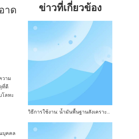
ข่าวที่เกี่ยวข้อง
ะอาด
ำความ
ี่ดี
าบโลหะ
วิธีการใช้งาน: น้ำมันพื้นฐานสังเคราะห์ PAO4 และ mPAO สำหรับการหล่อลื่นการประกอบยานยนต์และการผลิต EV ในแอฟริกาใต้
วนบุคคล