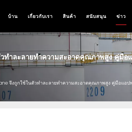
บ้าน
เกี่ยวกับเรา
สินค้า
สนับสนุน
ข่าว
ัวทำละลายทำความสะอาดคุณภาพสูง คู่มือแอ
ane จึงถูกใช้ในตัวทำละลายทำความสะอาดคุณภาพสูง คู่มือแอปพล