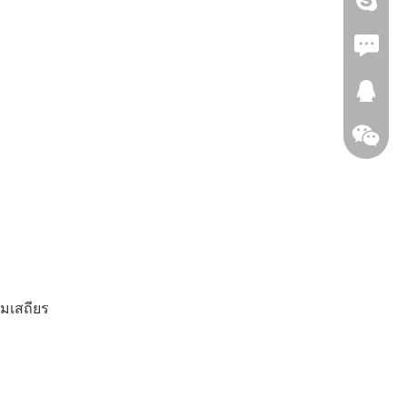
+86-18
แฟกซ์:
288545
วีแชท
มเสถียร