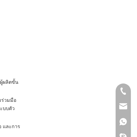
้ผลิตขั้น
+86-18
มร่วมมือ
+86-66
kira@c
ระบบตัว
+86-18
มอ และการ