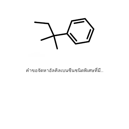
คำขอจัดหาอัลคิลเบนซีนชนิดพิเศษที่มีความบริสุทธิ์สูงระยะยาว หัวข้อ 2 | 行业应用导向型